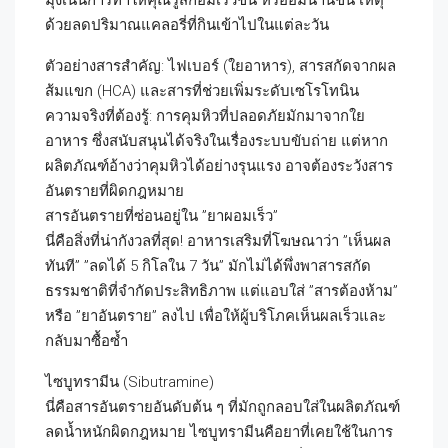
มุ่งเน้นการทำให้คุณรู้สึกอิ่มเร็วขึ้น หรืออิ่มนานขึ้น เหตุ
ด้วยลดปริมาณแคลอรี่ที่กินเข้าไปในแต่ละวัน
ตัวอย่างสารสำคัญ: ไฟเบอร์ (ใยอาหาร), สารสกัดจากผล
ส้มแขก (HCA) และสารที่ช่วยเพิ่มระดับเซโรโทนิน
ความจริงที่ต้องรู้: การคุมหิวที่ปลอดภัยมักมาจากใย
อาหาร ซึ่งสนับสนุนได้จริงในเรื่องระบบขับถ่าย แต่หาก
ผลิตภัณฑ์อ้างว่าคุมหิวได้อย่างรุนแรง อาจต้องระวังสาร
อันตรายที่ผิดกฎหมาย
สารอันตรายที่ซ่อนอยู่ใน ”ยาผอมเร็ว”
นี่คือสิ่งที่น่ากังวลที่สุด! อาหารเสริมที่โฆษณาว่า ”เห็นผล
ทันที” ”ลดได้ 5 กิโลใน 7 วัน” มักไม่ได้พึ่งพาสารสกัด
ธรรมชาติที่จำกัดประสิทธิภาพ แต่แอบใส่ ”สารต้องห้าม”
หรือ ”ยาอันตราย” ลงไป เพื่อให้ผู้บริโภคเห็นผลเร็วและ
กลับมาซื้อซ้ำ
ไซบูทรามีน (Sibutramine)
นี่คือสารอันตรายอันดับต้น ๆ ที่มักถูกลอบใส่ในผลิตภัณฑ์
ลดน้ำหนักผิดกฎหมาย ไซบูทรามีนคือยาที่เคยใช้ในการ