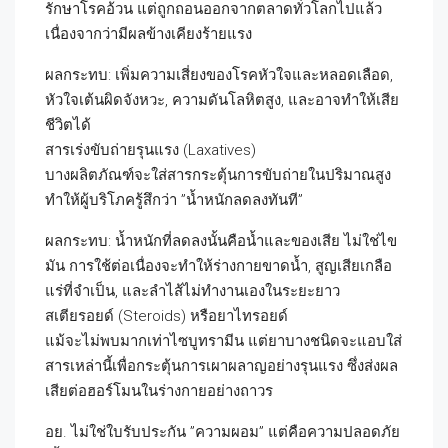
รักษาโรคอ้วน แต่ถูกถอนออกจากตลาดทั่วโลกไปแล้ว
เนื่องจากว่ามีผลข้างเคียงร้ายแรง
ผลกระทบ: เพิ่มความเสี่ยงของโรคหัวใจและหลอดเลือด,
หัวใจเต้นผิดจังหวะ, ความดันโลหิตสูง, และอาจทำให้เสีย
ชีวิตได้
สารเร่งขับถ่ายรุนแรง (Laxatives)
บางผลิตภัณฑ์จะใส่สารกระตุ้นการขับถ่ายในปริมาณสูง
ทำให้ผู้บริโภครู้สึกว่า ”น้ำหนักลดลงทันที”
ผลกระทบ: น้ำหนักที่ลดลงนั้นคือน้ำและของเสีย ไม่ใช่ไข
มัน การใช้ต่อเนื่องจะทำให้ร่างกายขาดน้ำ, สูญเสียเกลือ
แร่ที่จำเป็น, และลำไส้ไม่ทำงานเองในระยะยาว
สเตียรอยด์ (Steroids) หรือยาไทรอยด์
แม้จะไม่พบมากเท่าไซบูทรามีน แต่ยาบางชนิดจะแอบใส่
สารเหล่านี้เพื่อกระตุ้นการเผาผลาญอย่างรุนแรง ซึ่งส่งผล
เสียต่อฮอร์โมนในร่างกายอย่างถาวร
อย. ไม่ใช่ใบรับประกัน ”ความผอม” แต่คือความปลอดภัย