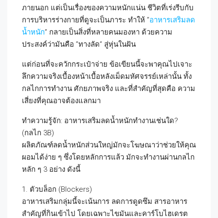
ภายนอก แต่เป็นเรื่องของความหนักแน่น ชีวิตที่เร่งรีบกับ
การบริหารร่างกายที่ดูจะเป็นภาระ ทำให้ ”
อาหารเสริมลด
น้ำหนัก
” กลายเป็นสิ่งที่หลายคนมองหา ด้วยความ
ประสงค์ว่ามันคือ ”ทางลัด” สู่หุ่นในฝัน
แต่ก่อนที่จะควักกระเป๋าจ่าย ข้อเขียนนี้จะพาคุณไปเจาะ
ลึกความจริงเบื้องหน้าเบื้อหลังเม็ดมหัศจรรย์เหล่านั้น ทั้ง
กลไกการทำงาน ศักยภาพจริง และที่สำคัญที่สุดคือ ความ
เสี่ยงที่คุณอาจต้องแลกมา
ทำความรู้จัก: อาหารเสริมลดน้ำหนักทำงานเช่นใด?
(กลไก 3B)
ผลิตภัณฑ์ลดน้ำหนักส่วนใหญ่มักจะโฆษณาว่าช่วยให้คุณ
ผอมได้ง่าย ๆ ซึ่งโดยหลักการแล้ว มักจะทำงานผ่านกลไก
หลัก ๆ 3 อย่าง ดังนี้
1. ตัวบล็อก (Blockers)
อาหารเสริมกลุ่มนี้จะเน้นการ ลดการดูดซึม สารอาหาร
สำคัญที่กินเข้าไป โดยเฉพาะไขมันและคาร์โบไฮเดรต