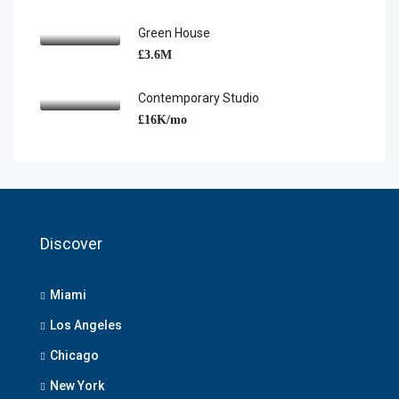
Green House
£3.6M
Contemporary Studio
£16K/mo
Discover
Miami
Los Angeles
Chicago
New York